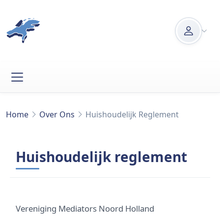
Overslaan en naar de inhoud gaan
User ac
Kruimelpad
Home
Over Ons
Huishoudelijk Reglement
Huishoudelijk reglement
Vereniging Mediators Noord Holland